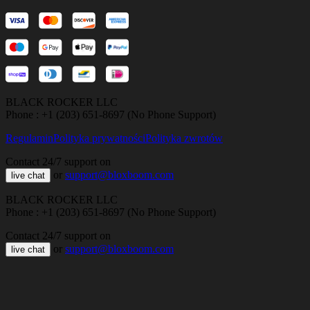
BLACK ROCKER LLC
Phone : +1 (203) 651-8697 (No Phone Support)
Regulamin
Polityka prywatności
Polityka zwrotów
Contact 24/7 support on
or
support@bloxboom.com
live chat
BLACK ROCKER LLC
Phone : +1 (203) 651-8697 (No Phone Support)
Contact 24/7 support on
or
support@bloxboom.com
live chat