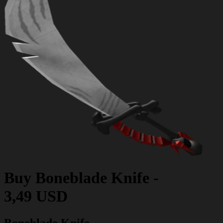
Buy
Boneblade Knife
-
3,49 USD
Boneblade Knife