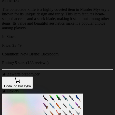
Stock: 187
The boneblade-knife is a highly coveted item in Murder Mystery 2,
known for its unique design and rarity. This item features heart-
shaped accents and a sleek blade, making it stand out among other
items. Its value and beautiful aesthetics make it a popular choice
among players.
In Stock
Price: $3.49
Condition: New Brand: Bloxboom
Rating: 5 stars (188 reviews)
🔥
Zawarte przedmioty
Dodaj do koszyka
🔥
Pakiety