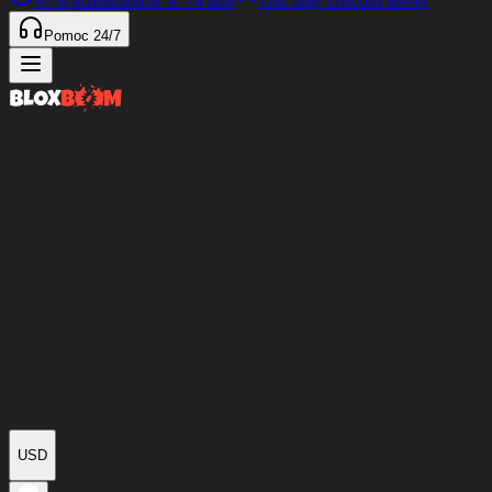
97%
przedmiotów w
<4 min
Our only Discord server
Pomoc 24/7
USD