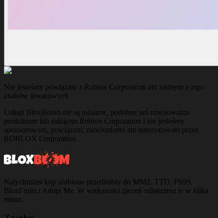
Nie jesteśmy powiązani z Roblox Corporation ani żadnym z jego
znaków towarowych
Usługi BloxBoom nie są tożsame, podobne ani równoważne
produktom lub usługom Roblox Corporation i nie jesteśmy
sponsorowani, powiązani, zatwierdzeni ani autoryzowani przez
ROBLOX Corporation.
Natychmiast kup ulubione przedmioty do MM2, TTD, PS99,
BloxFruits i Adopt Me. W większości zleceń odbierzesz je w kilka
minut.
Zasoby