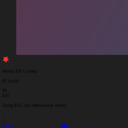
Wydaj $35 i zyskaj
$5 zniżki
$
0
$
35
Dodaj $35, aby odblokować ofertę!
_
_