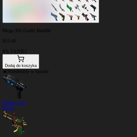
Mega 30x Godly Bundle
$
19.49
8% TANIEJ
Dodaj do koszyka
🔥
Przedmioty w bundle
Blaster Gun
$
3.49