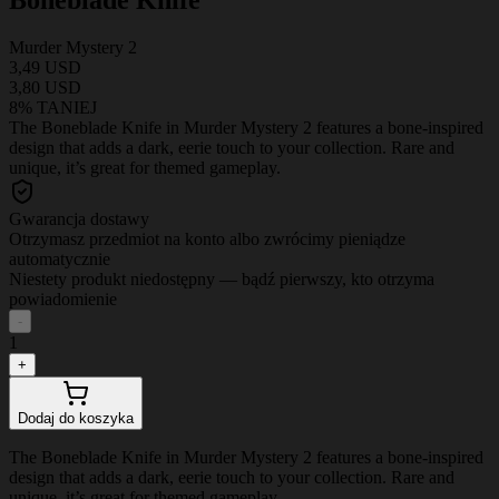
Murder Mystery 2
3,49 USD
3,80 USD
8% TANIEJ
The Boneblade Knife in Murder Mystery 2 features a bone-inspired
design that adds a dark, eerie touch to your collection. Rare and
unique, it’s great for themed gameplay.
Gwarancja dostawy
Otrzymasz przedmiot na konto albo zwrócimy pieniądze
automatycznie
Niestety produkt niedostępny — bądź pierwszy, kto otrzyma
powiadomienie
-
1
+
Dodaj do koszyka
The Boneblade Knife in Murder Mystery 2 features a bone-inspired
design that adds a dark, eerie touch to your collection. Rare and
unique, it’s great for themed gameplay.