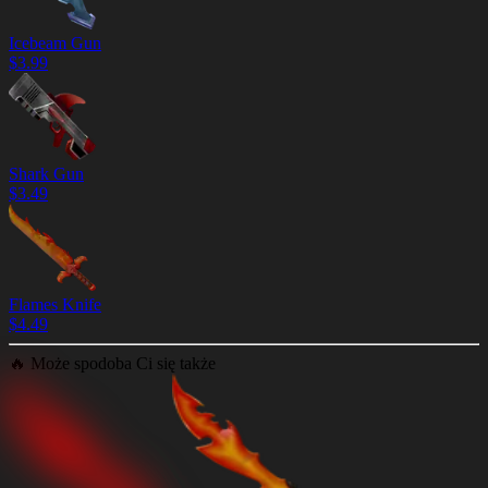
Icebeam Gun
$
3.99
Shark Gun
$
3.49
Flames Knife
$
4.49
🔥
Może spodoba Ci się także