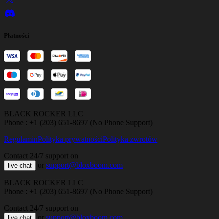
Płatności
BLACK ROCKER LLC
Phone : +1 (203) 651-8697 (No Phone Support)
Regulamin
Polityka prywatności
Polityka zwrotów
Contact 24/7 support on
or
support@bloxboom.com
live chat
BLACK ROCKER LLC
Phone : +1 (203) 651-8697 (No Phone Support)
Contact 24/7 support on
or
support@bloxboom.com
live chat