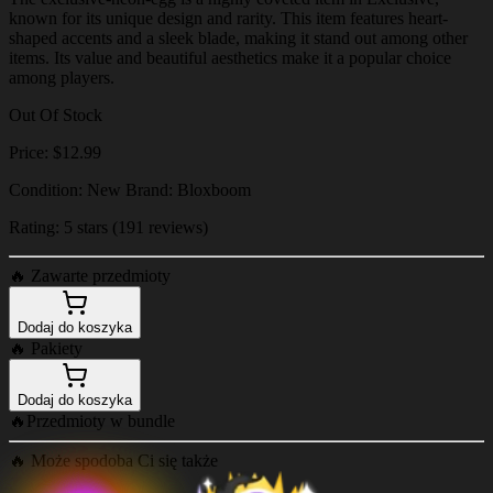
known for its unique design and rarity. This item features heart-
shaped accents and a sleek blade, making it stand out among other
items. Its value and beautiful aesthetics make it a popular choice
among players.
Out Of Stock
Price: $12.99
Condition: New Brand: Bloxboom
Rating: 5 stars (191 reviews)
🔥
Zawarte przedmioty
Dodaj do koszyka
🔥
Pakiety
Dodaj do koszyka
🔥
Przedmioty w bundle
🔥
Może spodoba Ci się także