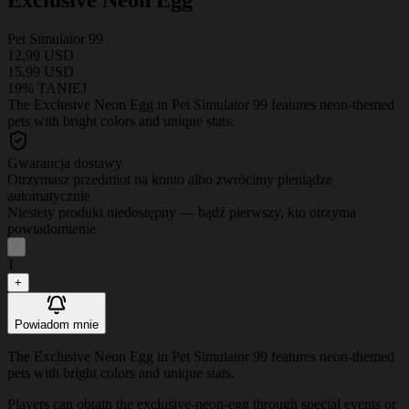
Pet Simulator 99
12,99 USD
15,99 USD
19% TANIEJ
The Exclusive Neon Egg in Pet Simulator 99 features neon-themed
pets with bright colors and unique stats.
Gwarancja dostawy
Otrzymasz przedmiot na konto albo zwrócimy pieniądze
automatycznie
Niestety produkt niedostępny — bądź pierwszy, kto otrzyma
powiadomienie
-
1
+
Powiadom mnie
The Exclusive Neon Egg in Pet Simulator 99 features neon-themed
pets with bright colors and unique stats.
Players can obtain the exclusive-neon-egg through special events or