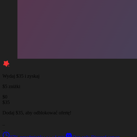
Wydaj $35 i zyskaj
$5 zniżki
$
0
$
35
Dodaj $35, aby odblokować ofertę!
_
_