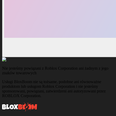
Nie jesteśmy powiązani z Roblox Corporation ani żadnym z jego
znaków towarowych
Usługi BloxBoom nie są tożsame, podobne ani równoważne
produktom lub usługom Roblox Corporation i nie jesteśmy
sponsorowani, powiązani, zatwierdzeni ani autoryzowani przez
ROBLOX Corporation.