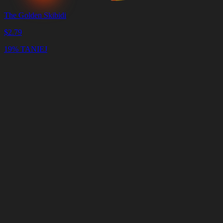
The Golden Skibidi
$
2.79
19% TANIEJ
Koszyk
Wyczyść
koszyk
Dostawa
w
<4
minuty
POMOC