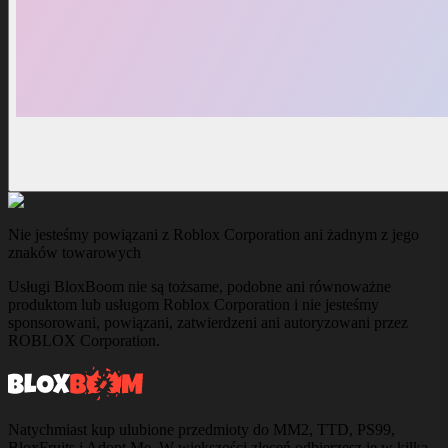
Nie jesteśmy powiązani z Roblox Corporation ani żadnym z jego
znaków towarowych
Usługi BloxBoom nie są tożsame, podobne ani równoważne
produktom lub usługom Roblox Corporation i nie jesteśmy
sponsorowani, powiązani, zatwierdzeni ani autoryzowani przez
ROBLOX Corporation.
Natychmiast kup ulubione przedmioty do MM2, TTD, PS99,
BloxFruits i Adopt Me. W większości zleceń odbierzesz je w kilka