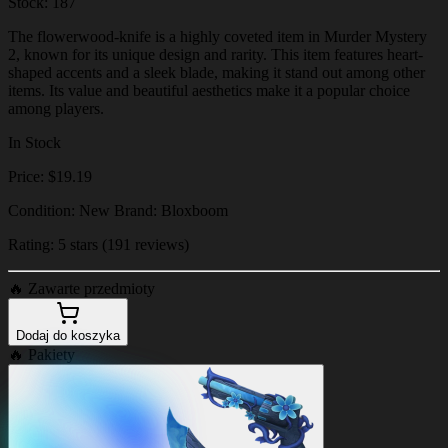
Stock: 187
The flowerwood-knife is a highly coveted item in Murder Mystery
2, known for its unique design and rarity. This item features heart-
shaped accents and a sleek blade, making it stand out among other
items. Its value and beautiful aesthetics make it a popular choice
among players.
In Stock
Price: $19.19
Condition: New Brand: Bloxboom
Rating: 5 stars (191 reviews)
🔥
Zawarte przedmioty
Dodaj do koszyka
🔥
Pakiety