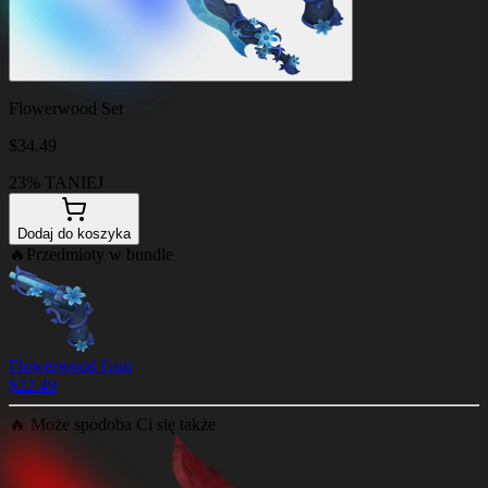
Flowerwood Set
$
34.49
23% TANIEJ
Dodaj do koszyka
🔥
Przedmioty w bundle
Flowerwood Gun
$
22.49
🔥
Może spodoba Ci się także