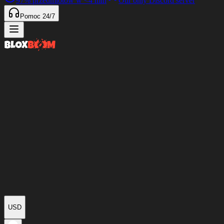
97%
przedmiotów w
<4 min
Our only Discord server
Pomoc 24/7
USD