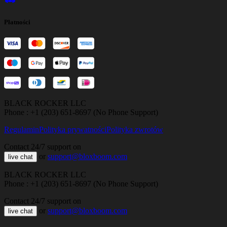
Płatności
BLACK ROCKER LLC
Phone : +1 (203) 651-8697 (No Phone Support)
Regulamin
Polityka prywatności
Polityka zwrotów
Contact 24/7 support on
or
support@bloxboom.com
live chat
BLACK ROCKER LLC
Phone : +1 (203) 651-8697 (No Phone Support)
Contact 24/7 support on
or
support@bloxboom.com
live chat