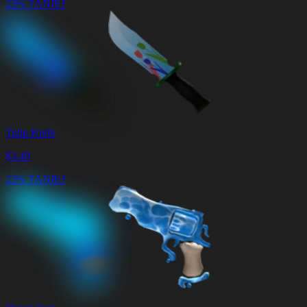
23% TANIEJ
Tulip Knife
$
3.49
23% TANIEJ