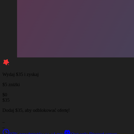
Wydaj $35 i zyskaj
$5 zniżki
$
0
$
35
Dodaj $35, aby odblokować ofertę!
_
_