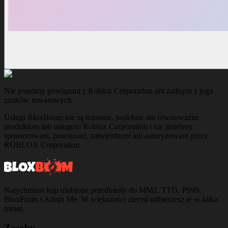
Nie jesteśmy powiązani z Roblox Corporation ani żadnym z jego
znaków towarowych
Usługi BloxBoom nie są tożsame, podobne ani równoważne
produktom lub usługom Roblox Corporation i nie jesteśmy
sponsorowani, powiązani, zatwierdzeni ani autoryzowani przez
ROBLOX Corporation.
Natychmiast kup ulubione przedmioty do MM2, TTD, PS99,
BloxFruits i Adopt Me. W większości zleceń odbierzesz je w kilka
minut.
Zasoby