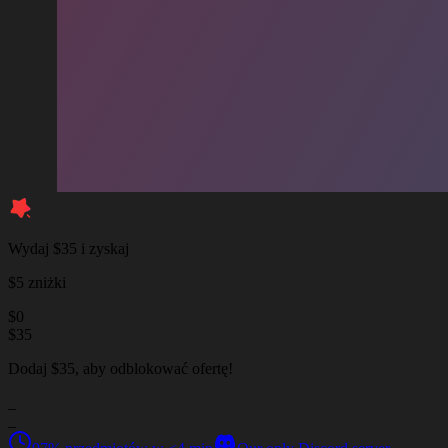
Wydaj $35 i zyskaj
$5 zniżki
$
0
$
35
Dodaj $35, aby odblokować ofertę!
_
_