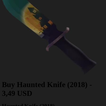
Buy
Haunted Knife (2018)
-
3,49 USD
Haunted Knife (2018)