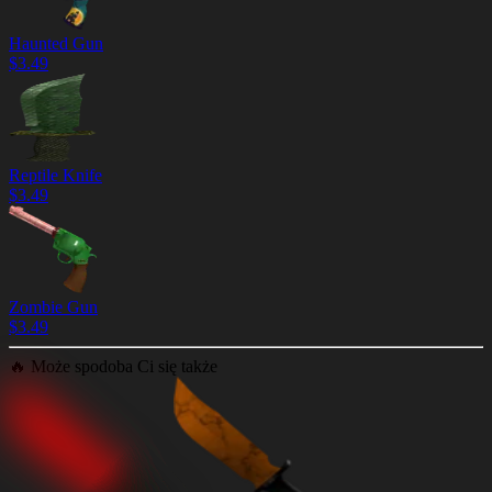
Haunted Gun
$
3.49
Reptile Knife
$
3.49
Zombie Gun
$
3.49
🔥
Może spodoba Ci się także