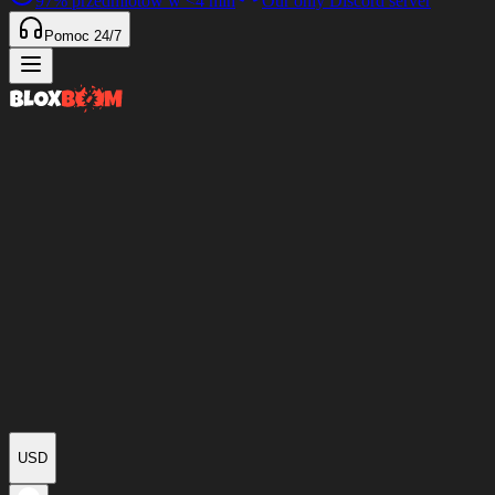
97%
przedmiotów w
<4 min
Our only Discord server
Pomoc 24/7
USD