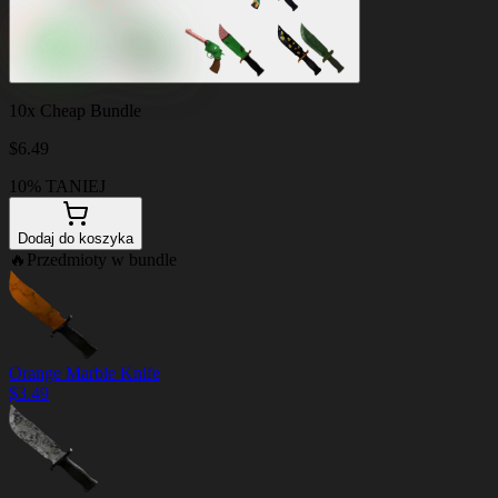
10x Cheap Bundle
$
6.49
10% TANIEJ
Dodaj do koszyka
🔥
Przedmioty w bundle
Orange Marble Knife
$
3.49