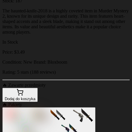
Stock: 187
The haunted-knife-2018 is a highly coveted item in Murder Mystery
2, known for its unique design and rarity. This item features heart-
shaped accents and a sleek blade, making it stand out among other
items. Its value and beautiful aesthetics make it a popular choice
among players.
In Stock
Price: $3.49
Condition: New Brand: Bloxboom
Rating: 5 stars (188 reviews)
🔥
Zawarte przedmioty
Dodaj do koszyka
🔥
Pakiety