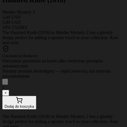
Murder Mystery 2
3,49 USD
3,89 USD
10% TANIEJ
The Haunted Knife (2018) in Murder Mystery 2 has a ghostly
design perfect for adding a spooky touch to your collection. Rare
and eerie.
Gwarancja dostawy
Otrzymasz przedmiot na konto albo zwrócimy pieniądze
automatycznie
Niestety produkt niedostępny — bądź pierwszy, kto otrzyma
powiadomienie
-
1
+
Dodaj do koszyka
The Haunted Knife (2018) in Murder Mystery 2 has a ghostly
design perfect for adding a spooky touch to your collection. Rare
and eerie.