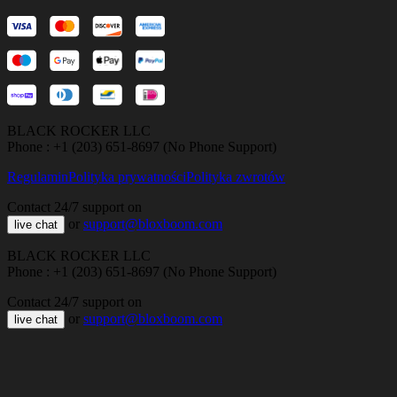
BLACK ROCKER LLC
Phone : +1 (203) 651-8697 (No Phone Support)
Regulamin
Polityka prywatności
Polityka zwrotów
Contact 24/7 support on
or
support@bloxboom.com
live chat
BLACK ROCKER LLC
Phone : +1 (203) 651-8697 (No Phone Support)
Contact 24/7 support on
or
support@bloxboom.com
live chat