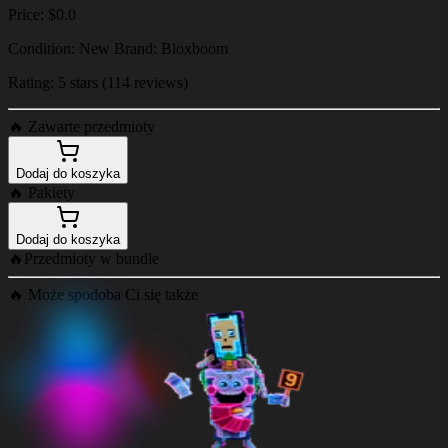
Price: $0.0
Condition: New Brand: Bloxboom
Rating: 5 stars (114 reviews)
🔥
Zawarte przedmioty
Dodaj do koszyka
🔥
Pakiety
Dodaj do koszyka
🔥
Przedmioty w bundle
🔥
Może spodoba Ci się także