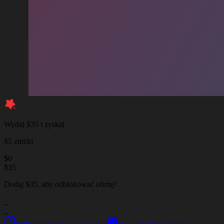
Wydaj $35 i zyskaj
$5 zniżki
$
0
$
35
Dodaj $35, aby odblokować ofertę!
_
_