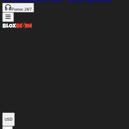
97%
przedmiotów w
<4 min
Our only Discord server
Pomoc 24/7
USD