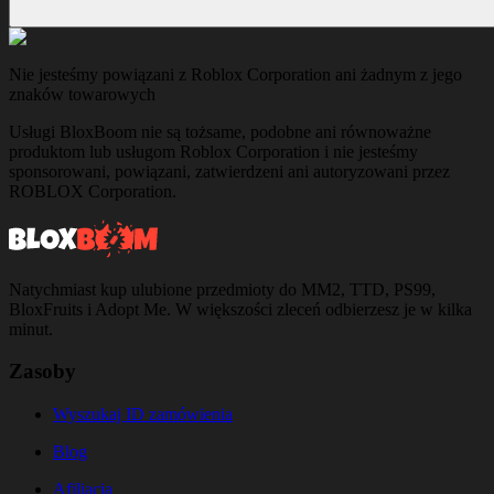
Nie jesteśmy powiązani z Roblox Corporation ani żadnym z jego
znaków towarowych
Usługi BloxBoom nie są tożsame, podobne ani równoważne
produktom lub usługom Roblox Corporation i nie jesteśmy
sponsorowani, powiązani, zatwierdzeni ani autoryzowani przez
ROBLOX Corporation.
Natychmiast kup ulubione przedmioty do MM2, TTD, PS99,
BloxFruits i Adopt Me. W większości zleceń odbierzesz je w kilka
minut.
Zasoby
Wyszukaj ID zamówienia
Blog
Afiliacja