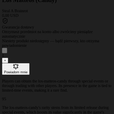
Steal A Brainrot
0,00 USD
Gwarancja dostawy
Otrzymasz przedmiot na konto albo zwrócimy pieniądze
automatycznie
Niestety produkt niedostępny — bądź pierwszy, kto otrzyma
powiadomienie
-
1
+
Powiadom mnie
Players can obtain the los-matteos-candy through special events or
through trading with other players. Its presence in the game is tied to
limited-time events, making it a rare find.
95
The los-matteos-candy's rarity stems from its limited release during
special events, which boosts its value significantly in the game's