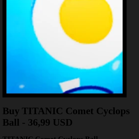
Buy
TITANIC Comet Cyclops
Ball
-
36,99 USD
TITANIC Comet Cyclops Ball