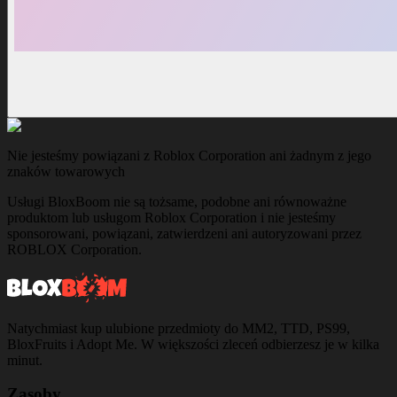
Nie jesteśmy powiązani z Roblox Corporation ani żadnym z jego
znaków towarowych
Usługi BloxBoom nie są tożsame, podobne ani równoważne
produktom lub usługom Roblox Corporation i nie jesteśmy
sponsorowani, powiązani, zatwierdzeni ani autoryzowani przez
ROBLOX Corporation.
Natychmiast kup ulubione przedmioty do MM2, TTD, PS99,
BloxFruits i Adopt Me. W większości zleceń odbierzesz je w kilka
minut.
Zasoby