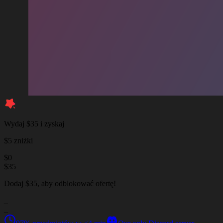
Wydaj $35 i zyskaj
$5 zniżki
$
0
$
35
Dodaj $35, aby odblokować ofertę!
_
_