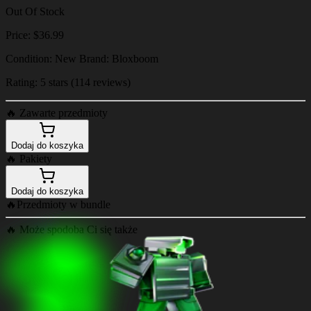
Out Of Stock
Price: $36.99
Condition: New Brand: Bloxboom
Rating: 5 stars (114 reviews)
🔥
Zawarte przedmioty
Dodaj do koszyka
🔥
Pakiety
Dodaj do koszyka
🔥
Przedmioty w bundle
🔥
Może spodoba Ci się także