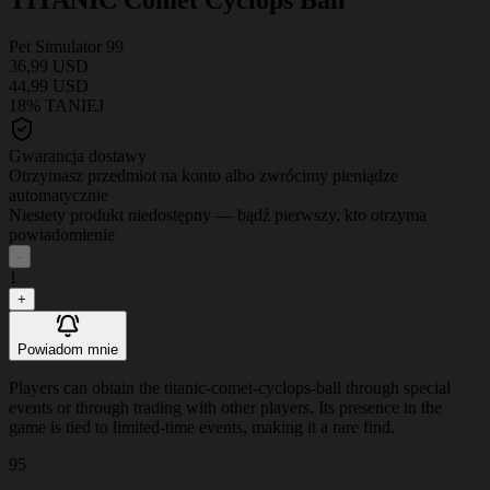
Pet Simulator 99
36,99 USD
44,99 USD
18% TANIEJ
Gwarancja dostawy
Otrzymasz przedmiot na konto albo zwrócimy pieniądze
automatycznie
Niestety produkt niedostępny — bądź pierwszy, kto otrzyma
powiadomienie
-
1
+
Powiadom mnie
Players can obtain the titanic-comet-cyclops-ball through special
events or through trading with other players. Its presence in the
game is tied to limited-time events, making it a rare find.
95