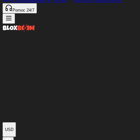
97%
przedmiotów w
<4 min
Our only Discord server
Pomoc 24/7
USD