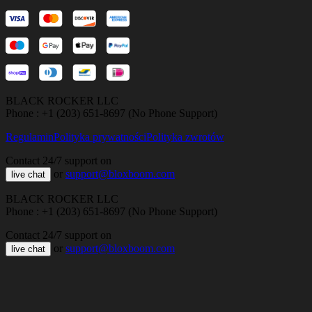
BLACK ROCKER LLC
Phone : +1 (203) 651-8697 (No Phone Support)
Regulamin
Polityka prywatności
Polityka zwrotów
Contact 24/7 support on
or
support@bloxboom.com
live chat
BLACK ROCKER LLC
Phone : +1 (203) 651-8697 (No Phone Support)
Contact 24/7 support on
or
support@bloxboom.com
live chat