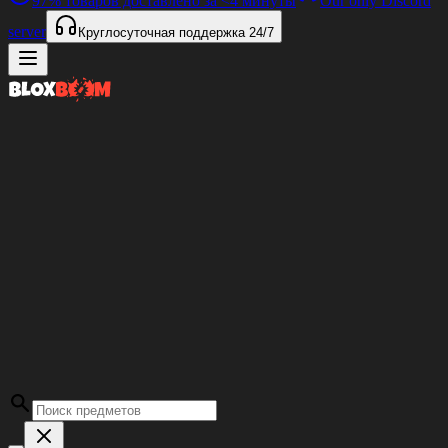
97%
товаров доставлено за
<4 минуты
Our only Discord
server
Круглосуточная поддержка
24/7