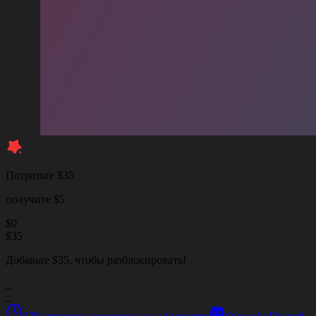
Потратьте $35
получите $5
$
0
$
35
Добавьте $35, чтобы разблокировать!
_
_