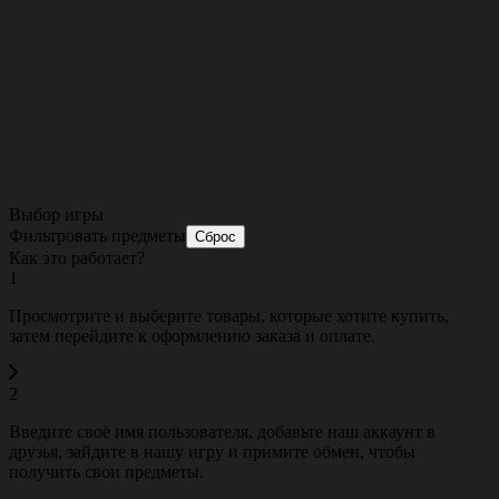
Выбор игры
Фильтровать предметы
Сброс
Как это работает?
1
Просмотрите и выберите товары, которые хотите купить,
затем перейдите к оформлению заказа и оплате.
2
Введите своё имя пользователя, добавьте наш аккаунт в
друзья, зайдите в нашу игру и примите обмен, чтобы
получить свои предметы.