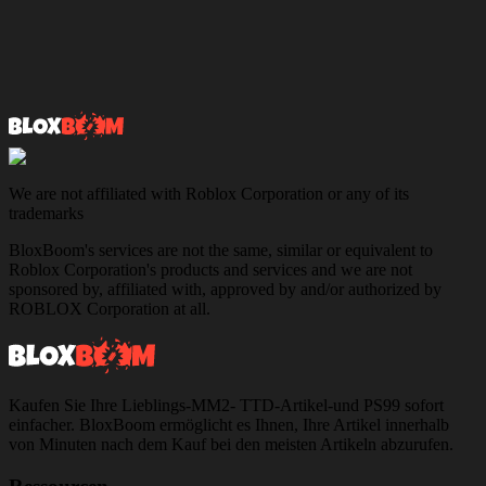
We are not affiliated with Roblox Corporation or any of its
trademarks
BloxBoom's services are not the same, similar or equivalent to
Roblox Corporation's products and services and we are not
sponsored by, affiliated with, approved by and/or authorized by
ROBLOX Corporation at all.
Kaufen Sie Ihre Lieblings-MM2- TTD-Artikel-und PS99 sofort
einfacher. BloxBoom ermöglicht es Ihnen, Ihre Artikel innerhalb
von Minuten nach dem Kauf bei den meisten Artikeln abzurufen.