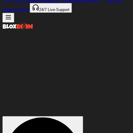
97%
der Artikel werden in
<4 Minuten
geliefert
Our only
Discord server
24/7
Live-Support