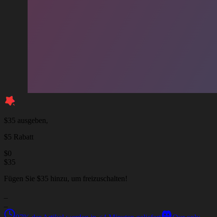
$35 ausgeben,
$5 Rabatt
$
0
$
35
Fügen Sie $35 hinzu, um freizuschalten!
_
_