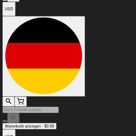
USD
Warenkorb anzeigen
·
$
0.00