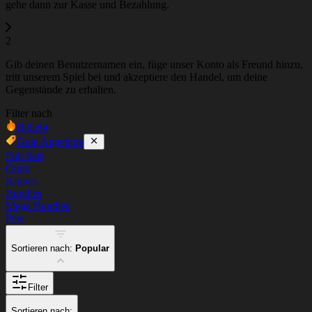
gehe dann zur Kasse und Bezahlung.
2
Gib deinen Benutzernamen ein, füge unser Konto als Freund hinzu,
tritt unserem Spiel bei und akzeptiere den Handel, um deine
Gegenstände zu erhalten.
Filter nach
Beliebt
Gute Angebote
Full Sets
Guns
Knives
Bundles
Mega Bundles
Pets
Sortieren nach:
Popular
Filter
Sortieren nach: