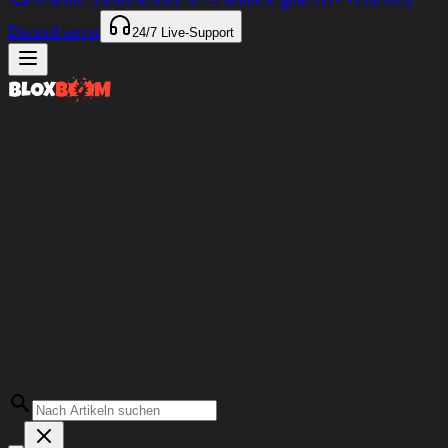
97%
der Artikel werden in
<4 Minuten
geliefert
Our only
Discord server
24/7
Live-Support