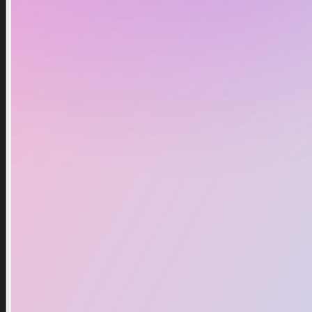
Beliebt
40
%
Rabatt
40
%
Xeno Set
29,79 $
49,99 $
Zum Warenkorb hinzufügen
Buy Now