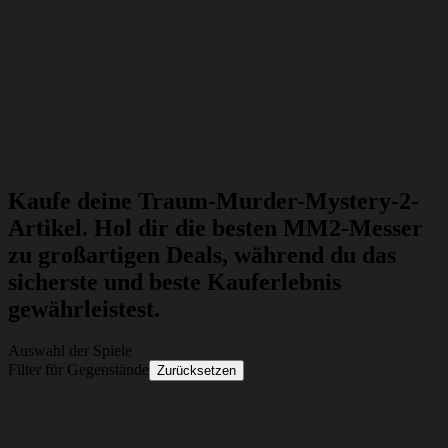
Kaufe deine Traum-Murder-Mystery-2-
Artikel. Hol dir die besten MM2-Messer
zu großartigen Deals, während du das
sicherste und beste Kauferlebnis
gewährleistest.
Auswahl der Spiele
Filter für Gegenstände
Zurücksetzen