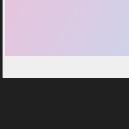
Beliebt
37
%
Rabatt
37
%
Eternal Set