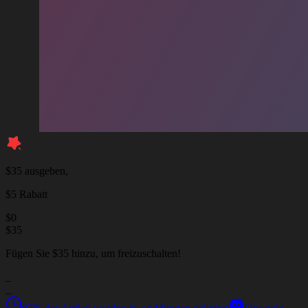
$35 ausgeben,
$5 Rabatt
$
0
$
35
Fügen Sie $35 hinzu, um freizuschalten!
_
_