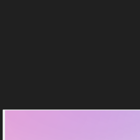
56
%
Gesamtpreis
Rabatte
werden
beim
Bezahlen
angewendet
$
0.00
Kaufen
10x Cheap Bundle
6,49 $
14,99 $
Zum Warenkorb hinzufügen
Buy Now