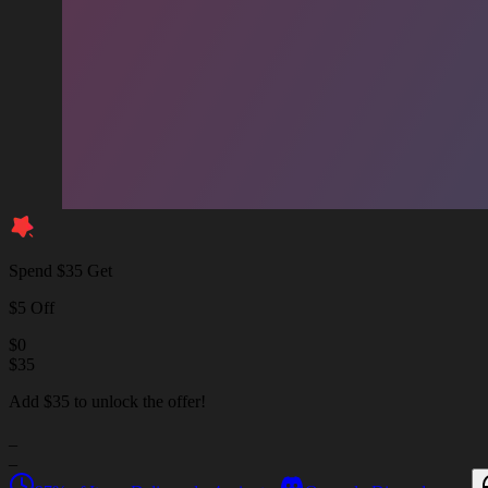
Spend $35 Get
$5 Off
$
0
$
35
Add $35 to unlock the offer!
_
_