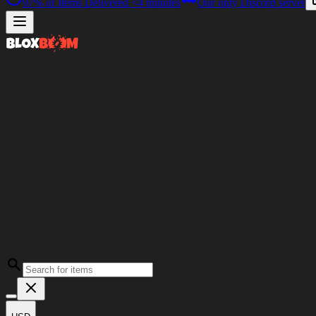
97%
of Items Delivered
<4 minutes
Our only Discord server