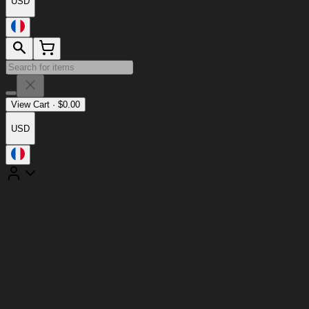
USD
View Cart
·
$
0.00
USD