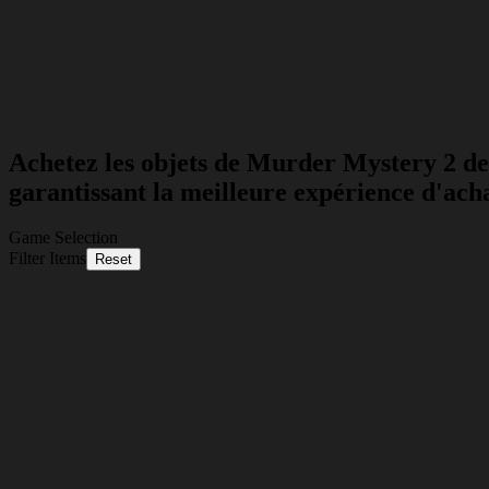
Achetez les objets de Murder Mystery 2 de
garantissant la meilleure expérience d'acha
Game Selection
Filter Items
Reset