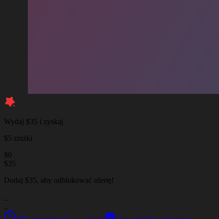
Wydaj $35 i zyskaj
$5 zniżki
$
0
$
35
Dodaj $35, aby odblokować ofertę!
_
_