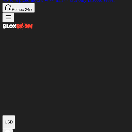
97%
przedmiotów w
<4 min
Our only Discord server
Pomoc 24/7
USD