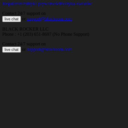
Regulamin
Polityka prywatności
Polityka zwrotów
Contact 24/7 support on
or
support@bloxboom.com
live chat
BLACK ROCKER LLC
Phone : +1 (203) 651-8697 (No Phone Support)
Contact 24/7 support on
or
support@bloxboom.com
live chat