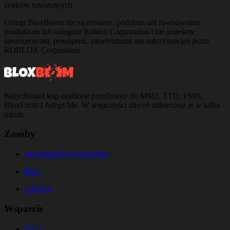
znaków towarowych
Usługi BloxBoom nie są tożsame, podobne ani równoważne
produktom lub usługom Roblox Corporation i nie jesteśmy
sponsorowani, powiązani, zatwierdzeni ani autoryzowani przez
ROBLOX Corporation.
Natychmiast kup ulubione przedmioty do MM2, TTD, PS99,
BloxFruits i Adopt Me. W większości zleceń odbierzesz je w kilka
minut.
Zasoby
Wyszukaj ID zamówienia
Blog
Afiliacja
Wsparcie
FAQ