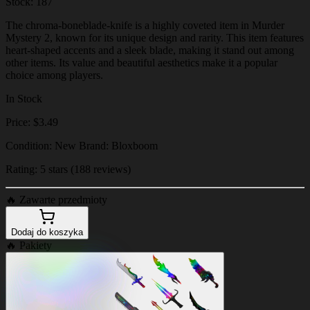
Stock: 187
The chroma-boneblade-knife is a highly coveted item in Murder
Mystery 2, known for its unique design and rarity. This item features
heart-shaped accents and a sleek blade, making it stand out among
other items. Its value and beautiful aesthetics make it a popular
choice among players.
In Stock
Price: $3.49
Condition: New Brand: Bloxboom
Rating: 5 stars (188 reviews)
🔥
Zawarte przedmioty
Dodaj do koszyka
🔥
Pakiety