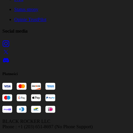
Status strony
Opinie TrustPilot
Social media
Płatności
BLACK ROCKER LLC
Phone : +1 (203) 651-8697 (No Phone Support)