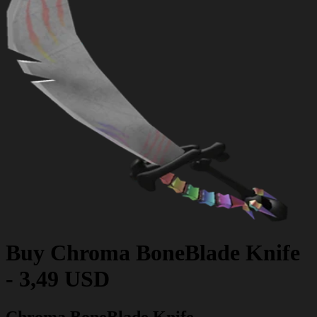
Buy
Chroma BoneBlade Knife
-
3,49 USD
Chroma BoneBlade Knife