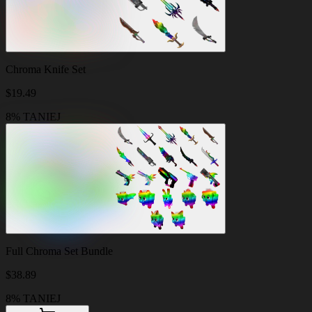
Chroma Knife Set
$
19.49
8% TANIEJ
Full Chroma Set Bundle
$
38.89
8% TANIEJ