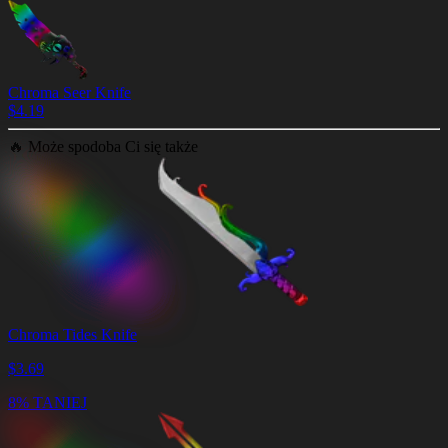
Chroma Seer Knife
$
4.19
🔥
Może spodoba Ci się także
Chroma Tides Knife
$
3.69
8% TANIEJ