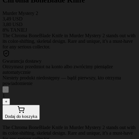
Murder Mystery 2
3,49 USD
3,80 USD
8% TANIEJ
The Chroma BoneBlade Knife in Murder Mystery 2 stands out with
its color-shifting, skeletal design. Rare and unique, it’s a must-have
for any serious collector.
Gwarancja dostawy
Otrzymasz przedmiot na konto albo zwrócimy pieniądze
automatycznie
Niestety produkt niedostępny — bądź pierwszy, kto otrzyma
powiadomienie
-
1
+
Dodaj do koszyka
The Chroma BoneBlade Knife in Murder Mystery 2 stands out with
its color-shifting, skeletal design. Rare and unique, it’s a must-have
for any serious collector.