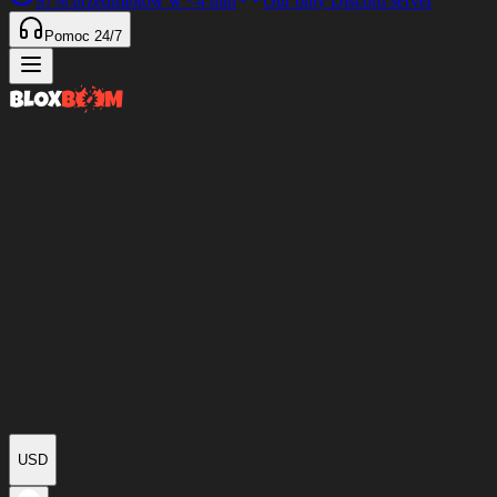
97%
przedmiotów w
<4 min
Our only Discord server
Pomoc 24/7
USD