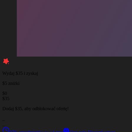
Wydaj $35 i zyskaj
$5 zniżki
$
0
$
35
Dodaj $35, aby odblokować ofertę!
_
_