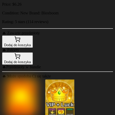
Price: $6.26
Condition: New Brand: Bloxboom
Rating: 5 stars (114 reviews)
🔥
Zawarte przedmioty
Dodaj do koszyka
🔥
Pakiety
Dodaj do koszyka
🔥
Przedmioty w bundle
🔥
Może spodoba Ci się także