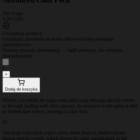
The Forge
6,26 USD
Gwarancja dostawy
Otrzymasz przedmiot na konto albo zwrócimy pieniądze
automatycznie
Niestety produkt niedostępny — bądź pierwszy, kto otrzyma
powiadomienie
-
1
+
Dodaj do koszyka
Players can obtain the huge-cash-pack-copy through special events
or through trading with other players. Its presence in the game is tied
to limited-time events, making it a rare find.
95
The huge-cash-pack-copy's rarity stems from its limited release
during special events, which boosts its value significantly in the