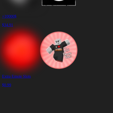
+10000$
$
34.91
Extra Emote Slots
$
0.99
Koszyk