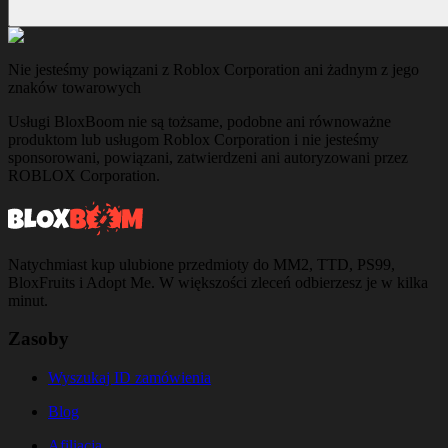
Nie jesteśmy powiązani z Roblox Corporation ani żadnym z jego
znaków towarowych
Usługi BloxBoom nie są tożsame, podobne ani równoważne
produktom lub usługom Roblox Corporation i nie jesteśmy
sponsorowani, powiązani, zatwierdzeni ani autoryzowani przez
ROBLOX Corporation.
Natychmiast kup ulubione przedmioty do MM2, TTD, PS99,
BloxFruits i Adopt Me. W większości zleceń odbierzesz je w kilka
minut.
Zasoby
Wyszukaj ID zamówienia
Blog
Afiliacja