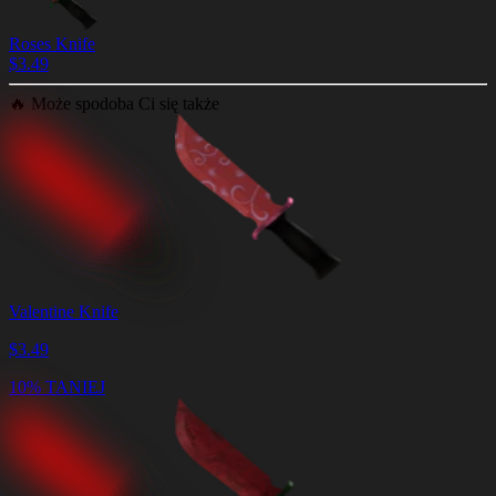
Roses Knife
$
3.49
🔥
Może spodoba Ci się także
Valentine Knife
$
3.49
10% TANIEJ