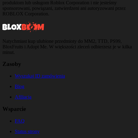
produktom lub usługom Roblox Corporation i nie jesteśmy
sponsorowani, powiązani, zatwierdzeni ani autoryzowani przez
ROBLOX Corporation.
Natychmiast kup ulubione przedmioty do MM2, TTD, PS99,
BloxFruits i Adopt Me. W większości zleceń odbierzesz je w kilka
minut.
Zasoby
Wyszukaj ID zamówienia
Blog
Afiliacja
Wsparcie
FAQ
Status strony