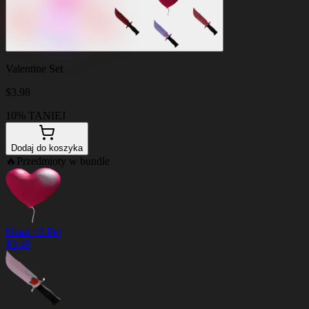
Valentine Set
$
3.98
10% TANIEJ
Dodaj do koszyka
🔥
Przedmioty w bundle
Heart <3 Pet
$
3.49