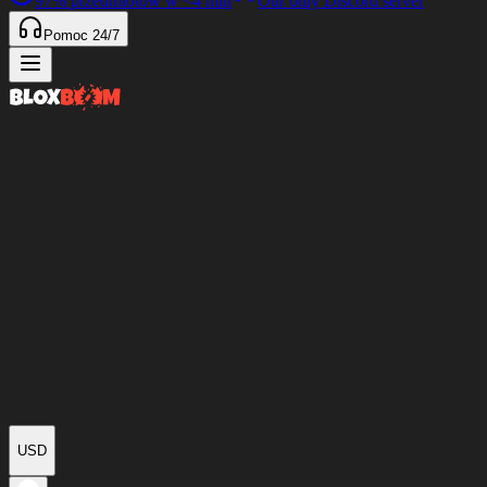
97%
przedmiotów w
<4 min
Our only Discord server
Pomoc 24/7
USD