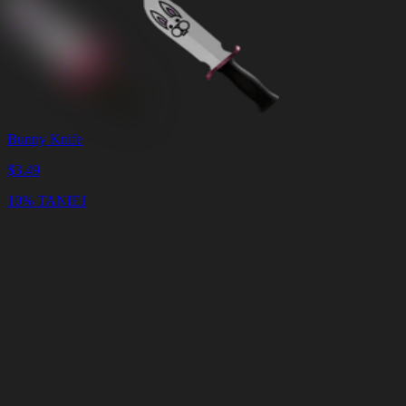
Bunny Knife
$
3.49
10% TANIEJ
Koszyk
Wyczyść
koszyk
Dostawa