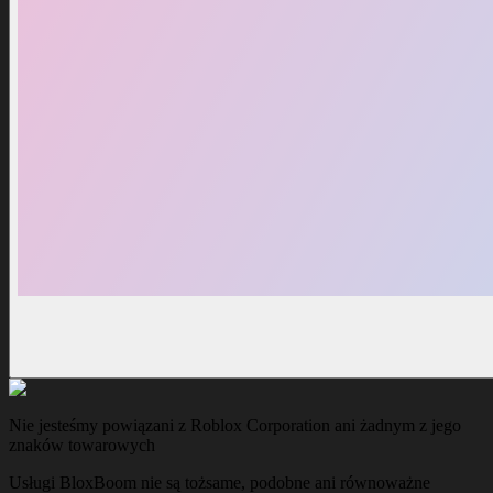
Nie jesteśmy powiązani z Roblox Corporation ani żadnym z jego
znaków towarowych
Usługi BloxBoom nie są tożsame, podobne ani równoważne