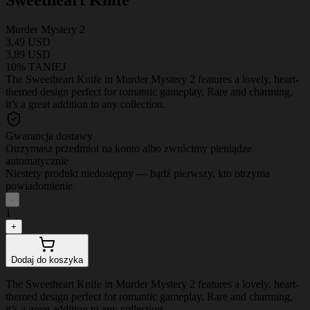
Murder Mystery 2
3,49 USD
3,89 USD
10% TANIEJ
The Sweetheart Knife in Murder Mystery 2 features a lovely, heart-
themed design perfect for romantic gameplay. Rare and charming,
it’s a great addition to any collection.
Gwarancja dostawy
Otrzymasz przedmiot na konto albo zwrócimy pieniądze
automatycznie
Niestety produkt niedostępny — bądź pierwszy, kto otrzyma
powiadomienie
-
1
+
Dodaj do koszyka
The Sweetheart Knife in Murder Mystery 2 features a lovely, heart-
themed design perfect for romantic gameplay. Rare and charming,
it’s a great addition to any collection.