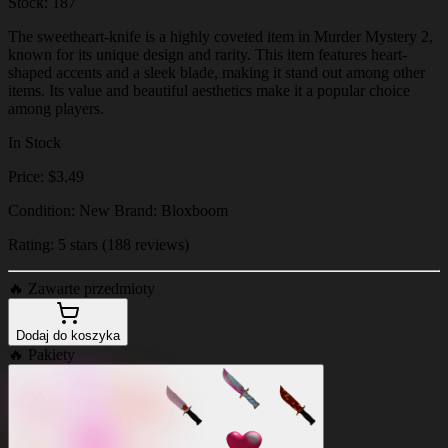
Stock: 187
The sweetheart-knife is a highly coveted item in Murder Mystery 2,
known for its unique design and rarity. This item features heart-
shaped accents and a sleek blade, making it stand out among other
items. Its value and beautiful aesthetics make it a popular choice
among players.
In Stock
Price: $3.49
Condition: New Brand: Bloxboom
Rating: 5 stars (188 reviews)
🔥
Zawarte przedmioty
Dodaj do koszyka
🔥
Pakiety