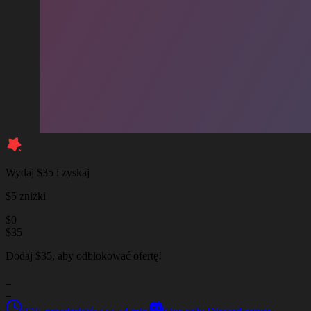
Wydaj $35 i zyskaj
$5 zniżki
$
0
$
35
Dodaj $35, aby odblokować ofertę!
_
_