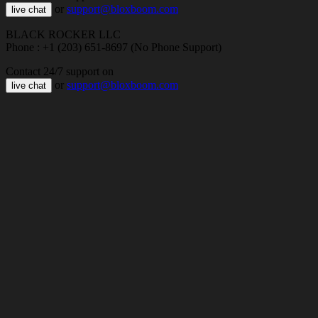
or
support@bloxboom.com
live chat
BLACK ROCKER LLC
Phone : +1 (203) 651-8697 (No Phone Support)
Contact 24/7 support on
or
support@bloxboom.com
live chat