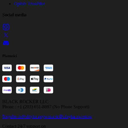
Opinie TrustPilot
Social media
Płatności
BLACK ROCKER LLC
Phone : +1 (203) 651-8697 (No Phone Support)
Regulamin
Polityka prywatności
Polityka zwrotów
Contact 24/7 support on