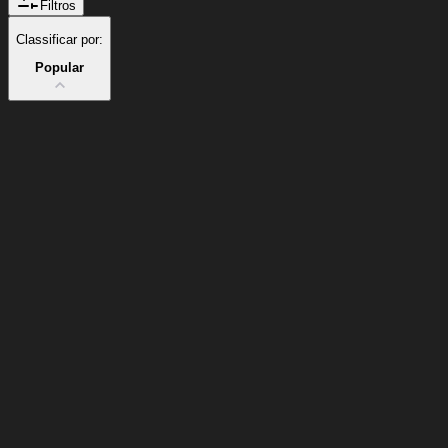
Filtros
Classificar por:
Popular
Carrinho
Limpar
carrinho
Entrega
Fora de estoque
em
<4
Minutos
Suporte