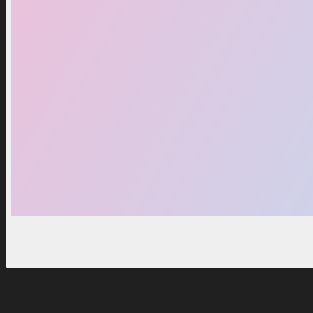
500 Million Gems
US$ 5,99
US$ 8,99
Notificar-me