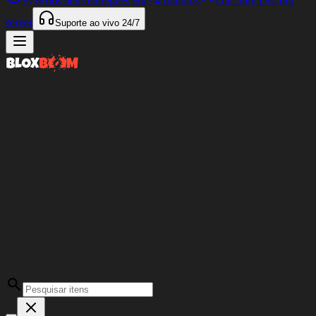
97%
dos itens entregues em
<4 minutos
Our only Discord
server
Suporte ao vivo
24/7