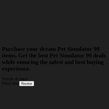
Purchase your dream Pet Simulator 99
items. Get the best Pet Simulator 99 deals
while ensuring the safest and best buying
experience.
Seleção de jogos
Filtrar itens
Resetar