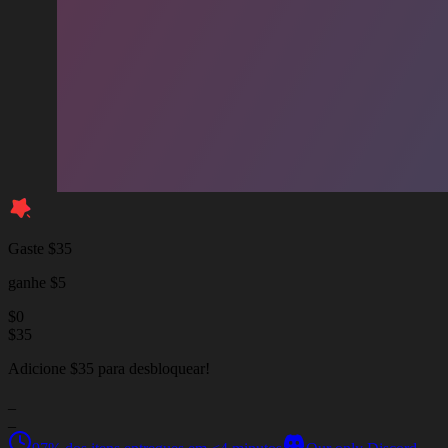
Gaste $35
ganhe $5
$
0
$
35
Adicione $35 para desbloquear!
_
_