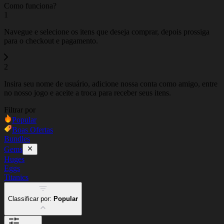
Como funciona?
1
Navegue e selecione os itens que deseja comprar, depois prossiga
para o checkout e pagamento.
2
Insira seu nome de usuário, adicione nossa conta como amigo, entre
no nosso jogo e aceite a troca para receber seus itens.
Filtrar por
Popular
Boas Ofertas
Bundles
Gems
Huges
Eggs
Titanics
Classificar por:
Popular