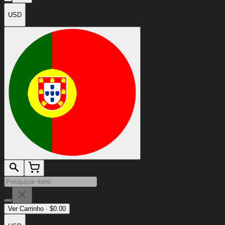
USD
Ver Carrinho
·
$
0.00