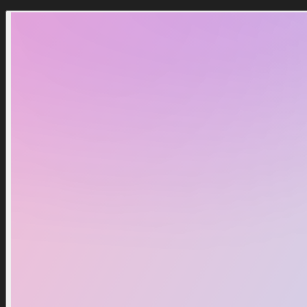
5 Billion Gems
US$ 34,99
US$ 44,99
Notificar-me
Fora de estoque