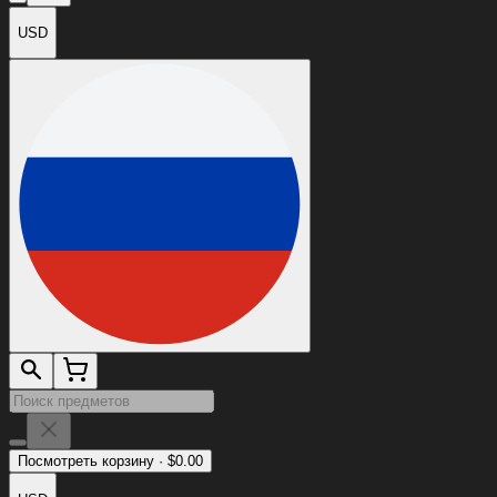
USD
Посмотреть корзину
·
$
0.00