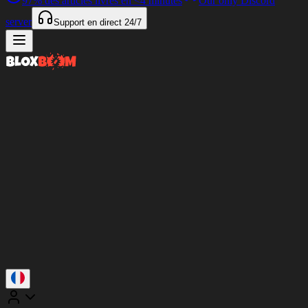
97%
des articles livrés en
<4 minutes
Our only Discord
server
Support en direct
24/7