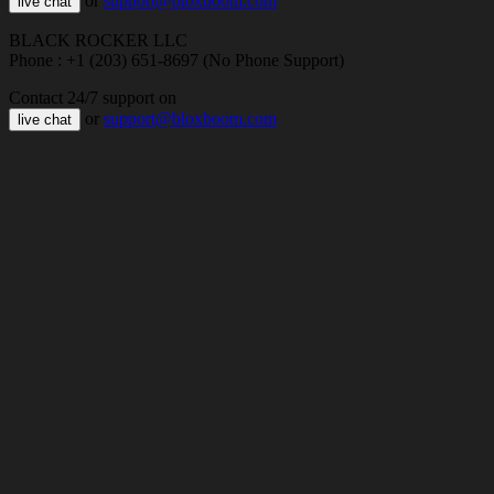
or
support@bloxboom.com
live chat
BLACK ROCKER LLC
Phone : +1 (203) 651-8697 (No Phone Support)
Contact 24/7 support on
or
support@bloxboom.com
live chat