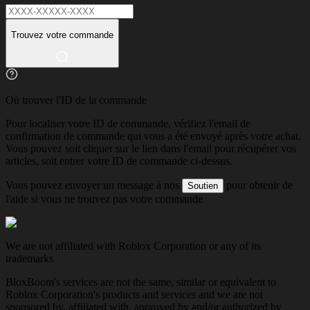
Trouvez votre commande
Où trouver l'ID de la commande
Pour localiser votre ID de commande, vérifiez l'email de
confirmation de commande qui vous a été envoyé après votre achat.
Vous pouvez soit cliquer sur le lien dans l'email pour récupérer vos
articles, soit entrer votre ID de commande ci-dessus.
Vous pouvez envoyer un message à nos
pour obtenir de
Soutien
l'aide si vous ne trouvez pas votre commande
We are not affiliated with Roblox Corporation or any of its
trademarks
BloxBoom's services are not the same, similar or equivalent to
Roblox Corporation's products and services and we are not
sponsored by, affiliated with, approved by and/or authorized by