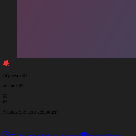
Dépensez $35
obtenez $5
$
0
$
35
Ajoutez $35 pour débloquer!
_
_