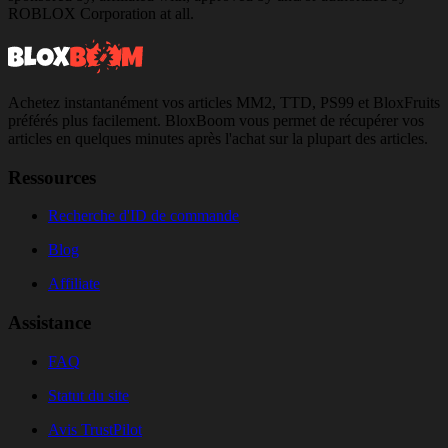
ROBLOX Corporation at all.
Achetez instantanément vos articles MM2, TTD, PS99 et BloxFruits
préférés plus facilement. BloxBoom vous permet de récupérer vos
articles en quelques minutes après l'achat sur la plupart des articles.
Ressources
Recherche d'ID de commande
Blog
Affiliate
Assistance
FAQ
Statut du site
Avis TrustPilot