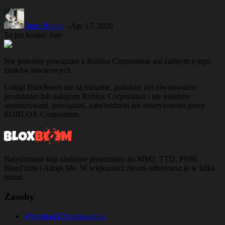
Bugs Bunny
-
Apr 17, 2026
To już koniec listy
Nie jesteśmy powiązani z Roblox Corporation ani żadnym z jego
znaków towarowych
Usługi BloxBoom nie są tożsame, podobne ani równoważne
produktom lub usługom Roblox Corporation i nie jesteśmy
sponsorowani, powiązani, zatwierdzeni ani autoryzowani przez
ROBLOX Corporation.
Natychmiast kup ulubione przedmioty do MM2, TTD, PS99,
BloxFruits i Adopt Me. W większości zleceń odbierzesz je w kilka
minut.
Zasoby
Wyszukaj ID zamówienia