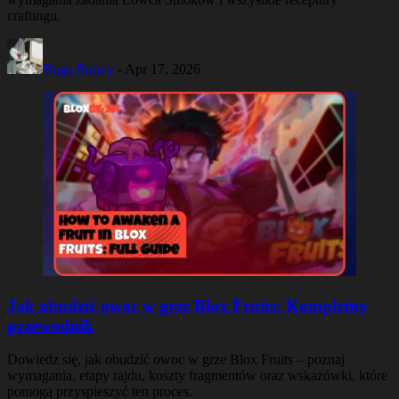
craftingu.
Bugs Bunny
-
Apr 17, 2026
Jak obudzić owoc w grze Blox Fruits: Kompletny
przewodnik
Dowiedz się, jak obudzić owoc w grze Blox Fruits – poznaj
wymagania, etapy rajdu, koszty fragmentów oraz wskazówki, które
pomogą przyspieszyć ten proces.