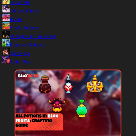
Adopt Me
Jujutsu Infinite
Rivals
Steal a Brainrot
99 Nights in The Forest
Plants vs Brainrots
The Forge
Sailor Piece