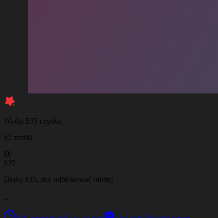
Wydaj $35 i zyskaj
$5 zniżki
$
0
$
35
Dodaj $35, aby odblokować ofertę!
_
_