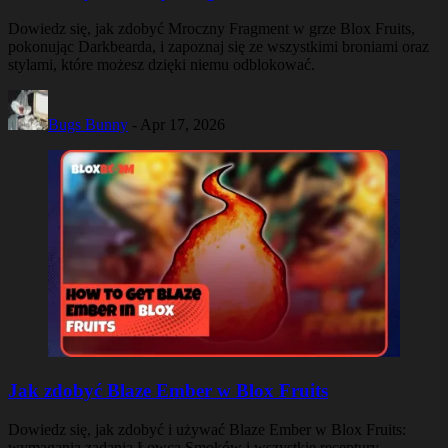
Dowiedz się, jak zdobyć Mroczny Fragment w grze Blox Fruits,
pokonując Darkbearda, i zapoznaj się ze wszystkimi broniami oraz
stylami, które możesz dzięki niemu odblokować.
Bugs Bunny
-
Apr 17, 2026
Jak zdobyć Blaze Ember w Blox Fruits
Dowiedz się, jak zdobyć i używać Blaze Ember w Blox Fruits:
wymagania zadania Łowca Smoków i wszystkie receptury