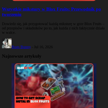
Wszystkie mikstury w Blox Fruits: Przewodnik po
tworzeniu
Dowiedz się, jak przygotować każdą miksturę w grze Blox Fruits –
od przepisów i składników po to, jak każda z nich faktycznie działa
w walce.
Bugs Bunny
-
Jul 16, 2026
Najnowsze artykuły