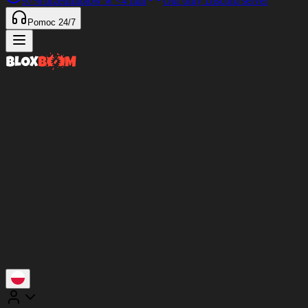
97%
przedmiotów w
<4 min
Our only Discord server
Pomoc 24/7