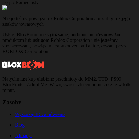
To już koniec listy
Nie jesteśmy powiązani z Roblox Corporation ani żadnym z jego
znaków towarowych
Usługi BloxBoom nie są tożsame, podobne ani równoważne
produktom lub usługom Roblox Corporation i nie jesteśmy
sponsorowani, powiązani, zatwierdzeni ani autoryzowani przez
ROBLOX Corporation.
Natychmiast kup ulubione przedmioty do MM2, TTD, PS99,
BloxFruits i Adopt Me. W większości zleceń odbierzesz je w kilka
minut.
Zasoby
Wyszukaj ID zamówienia
Blog
Afiliacja