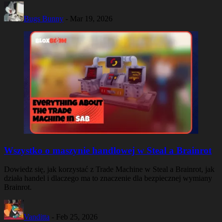
Bugs Bunny
-
Mar 19, 2026
Wszystko o maszynie handlowej w Steal a Brainrot
Dowiedz się, jak korzystać z Trade Machine w Steal a Brainrot, jak
działa handel i dlaczego ma to znaczenie dla bezpiecznej wymiany
Brainrot.
Vanditta
-
Feb 25, 2026