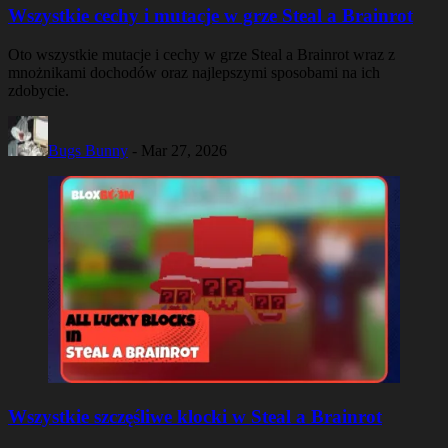
Wszystkie cechy i mutacje w grze Steal a Brainrot
Oto wszystkie mutacje i cechy w grze Steal a Brainrot wraz z
mnożnikami dochodów oraz najlepszymi sposobami na ich
zdobycie.
Bugs Bunny
-
Mar 27, 2026
Wszystkie szczęśliwe klocki w Steal a Brainrot