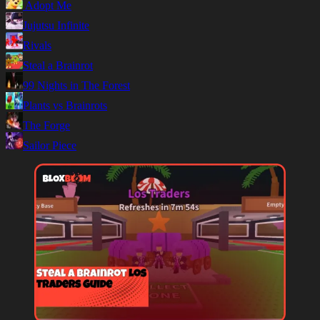
Adopt Me
Jujutsu Infinite
Rivals
Steal a Brainrot
99 Nights in The Forest
Plants vs Brainrots
The Forge
Sailor Piece