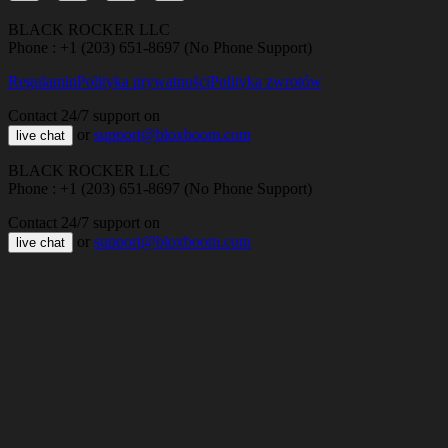
BLACK ROCKER LLC
Phone : +1 (203) 651-8697 (No Phone Support)
Regulamin
Polityka prywatności
Polityka zwrotów
Contact 24/7 support on
or
support@bloxboom.com
live chat
BLACK ROCKER LLC
Phone : +1 (203) 651-8697 (No Phone Support)
Contact 24/7 support on
or
support@bloxboom.com
live chat