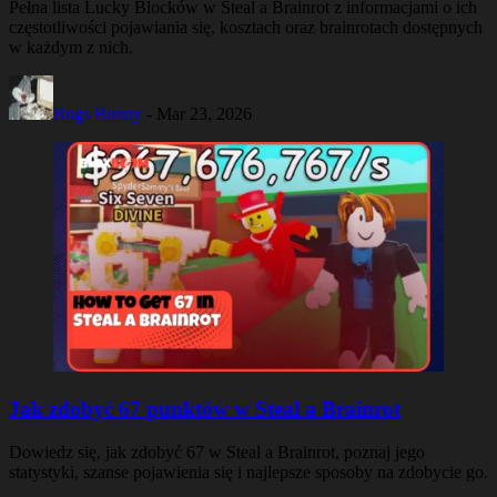
Pełna lista Lucky Blocków w Steal a Brainrot z informacjami o ich
częstotliwości pojawiania się, kosztach oraz brainrotach dostępnych
w każdym z nich.
Bugs Bunny
-
Mar 23, 2026
Jak zdobyć 67 punktów w Steal a Brainrot
Dowiedz się, jak zdobyć 67 w Steal a Brainrot, poznaj jego
statystyki, szanse pojawienia się i najlepsze sposoby na zdobycie go.