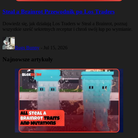
Steal a Brainrot Przewodnik po Los Traders
Dowiedz się, jak działają Los Traders w Steal a Brainrot, poznaj
wszystkie sześć sekretnych receptur i chroń swój łup po wymianie.
Bugs Bunny
-
Jul 15, 2026
Najnowsze artykuły