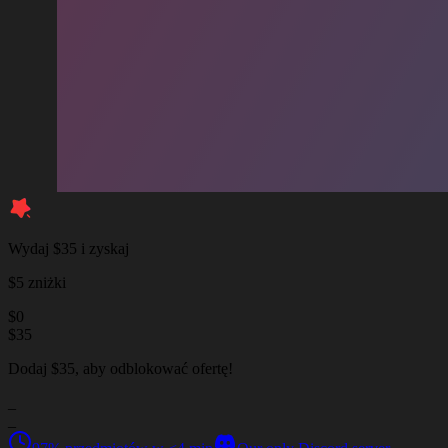
Wydaj $35 i zyskaj
$5 zniżki
$
0
$
35
Dodaj $35, aby odblokować ofertę!
_
_