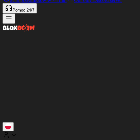
97%
przedmiotów w
<4 min
Our only Discord server
Pomoc 24/7