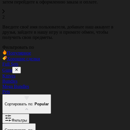
затем перейдите к оформлению заказа и оплате.
2
Введите своё имя пользователя, добавьте наш аккаунт в
друзья, зайдите в нашу игру и примите обмен, чтобы
получить свои предметы.
Фильтровать по
Популярное
Хорошие сделки
Full Sets
Guns
Knives
Bundles
Mega Bundles
Pets
Сортировать по:
Popular
Фильтры