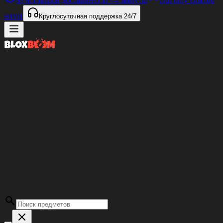
97%
товаров доставлено за
<4 минуты
Our only Discord
server
Круглосуточная поддержка
24/7