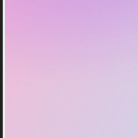
Популярное
21
%
Скидка
21
%
Ocean Gun
19,49 $
24,79 $
Добавить в корзину
Buy Now