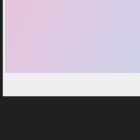
Популярное
9
%
Скидка
9
%
Icebeam Gun