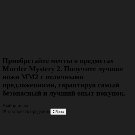
Приобретайте мечты о предметах
Murder Mystery 2. Получите лучшие
ножи MM2 с отличными
предложениями, гарантируя самый
безопасный и лучший опыт покупок.
Выбор игры
Фильтровать предметы
Сброс