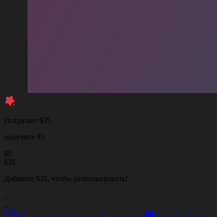
Потратьте $35
получите $5
$
0
$
35
Добавьте $35, чтобы разблокировать!
_
_