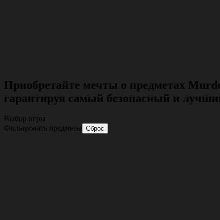
Приобретайте мечты о предметах Murd
гарантируя самый безопасный и лучши
Выбор игры
Фильтровать предметы
Сброс