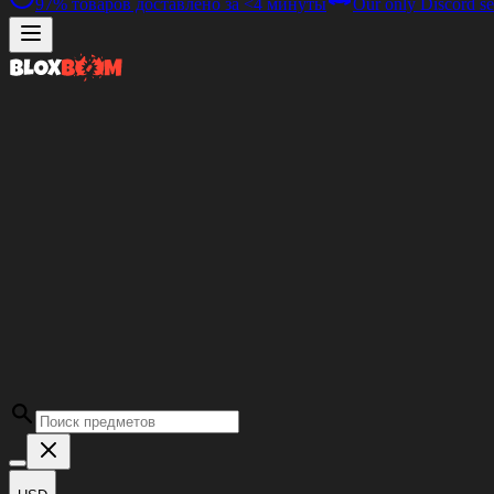
97%
товаров доставлено за
<4 минуты
Our only Discord se