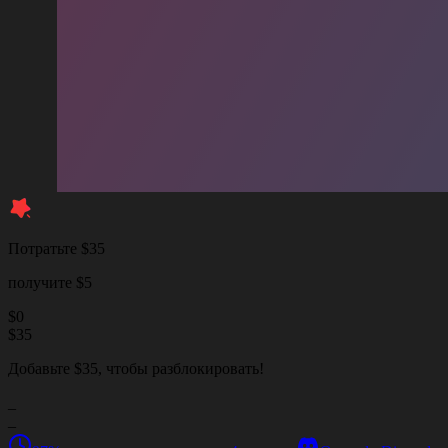
Потратьте $35
получите $5
$
0
$
35
Добавьте $35, чтобы разблокировать!
_
_